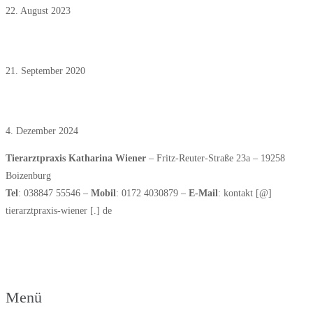
22. August 2023
Oktober 2019: Der Impfausweis
21. September 2020
Dezember 2024: Staupe in Boizenburg
4. Dezember 2024
Tierarztpraxis Katharina Wiener
– Fritz-Reuter-Straße 23a – 19258
Boizenburg
Tel
: 038847 55546 –
Mobil
: 0172 4030879 –
E-Mail
: kontakt [@]
tierarztpraxis-wiener [.] de
► Links zu weiteren Partnerseiten
Menü