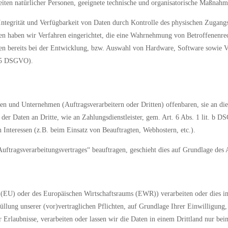
heiten natürlicher Personen, geeignete technische und organisatorische Maßna
tegrität und Verfügbarkeit von Daten durch Kontrolle des physischen Zugangs 
ren haben wir Verfahren eingerichtet, die eine Wahrnehmung von Betroffenenr
en bereits bei der Entwicklung, bzw. Auswahl von Hardware, Software sowie V
 25 DSGVO).
und Unternehmen (Auftragsverarbeitern oder Dritten) offenbaren, sie an diese
er Daten an Dritte, wie an Zahlungsdienstleister, gem. Art. 6 Abs. 1 lit. b DSG
n Interessen (z.B. beim Einsatz von Beauftragten, Webhostern, etc.).
„Auftragsverarbeitungsvertrages“ beauftragen, geschieht dies auf Grundlage de
n (EU) oder des Europäischen Wirtschaftsraums (EWR)) verarbeiten oder dies 
füllung unserer (vor)vertraglichen Pflichten, auf Grundlage Ihrer Einwilligung
cher Erlaubnisse, verarbeiten oder lassen wir die Daten in einem Drittland nur