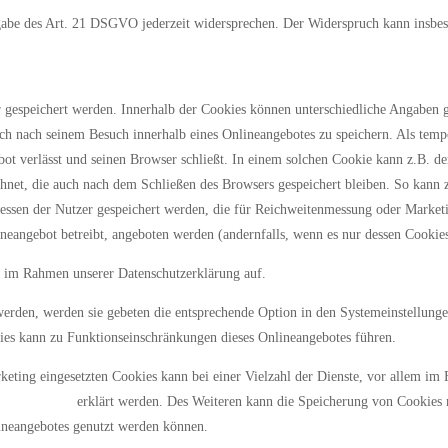
gabe des Art. 21 DSGVO jederzeit widersprechen. Der Widerspruch kann insbes
r gespeichert werden. Innerhalb der Cookies können unterschiedliche Angaben 
ch nach seinem Besuch innerhalb eines Onlineangebotes zu speichern. Als temp
ot verlässt und seinen Browser schließt. In einem solchen Cookie kann z.B. d
hnet, die auch nach dem Schließen des Browsers gespeichert bleiben. So kann 
ressen der Nutzer gespeichert werden, die für Reichweitenmessung oder Mark
ineangebot betreibt, angeboten werden (andernfalls, wenn es nur dessen Cookies
r im Rahmen unserer Datenschutzerklärung auf.
werden, werden sie gebeten die entsprechende Option in den Systemeinstellunge
ies kann zu Funktionseinschränkungen dieses Onlineangebotes führen.
ting eingesetzten Cookies kann bei einer Vielzahl der Dienste, vor allem im 
echoices.com/
erklärt werden. Des Weiteren kann die Speicherung von Cookies m
lineangebotes genutzt werden können.