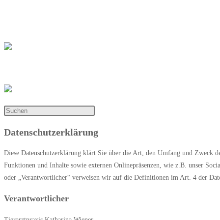
Zum Inhalt springen
Katharina Wiener
Tierarztpraxis Katharina Wiener
Startseite
Meine Praxis
Wissenswertes
Galerie
Kontakt
Instagram
Datenschutzerklärung
Diese Datenschutzerklärung klärt Sie über die Art, den Umfang und Zweck d
Funktionen und Inhalte sowie externen Onlinepräsenzen, wie z.B. unser Socia
oder „Verantwortlicher“ verweisen wir auf die Definitionen im Art. 4 der 
Verantwortlicher
Tierarztpraxis Katharina Wiener