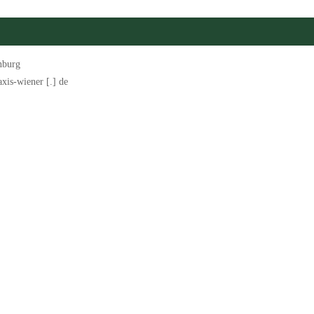
nburg
axis-wiener [.] de