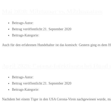
Weiterlesen
Juni 2020: Rehkitze
Mai 2020: Milztumor vs. Milzhämatom
Beitrags-Autor:
Janis
Beitrag veröffentlicht:
21. September 2020
Beitrags-Kategorie:
Artikel des Monats
Auch für den erfahrenen Hundehalter ist das komisch: Gestern ging es dem H
Weiterlesen
Mai 2020: Milztumor vs. Milzhämatom
April 2020: Corona-Infektionen bei Hund
Beitrags-Autor:
Janis
Beitrag veröffentlicht:
21. September 2020
Beitrags-Kategorie:
Artikel des Monats
Nachdem bei einem Tiger in den USA Corona-Viren nachgewiesen wurde, macht
Weiterlesen
April 2020: Corona-Infektionen bei Hund und Katzen