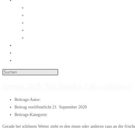
Wissenswertes
Prophylaxe und Impfungen
Parasiten
Im Notfall
Dezember 2024: Staupe in Boizenburg
Links
Galerie
Kontakt
Instagram
August 2020: Mit Hunden Fahrradfahren
Beitrags-Autor:
Janis
Beitrag veröffentlicht:
21. September 2020
Beitrags-Kategorie:
Artikel des Monats
Gerade bei schönem Wetter zieht es den einen oder anderen raus an die fri