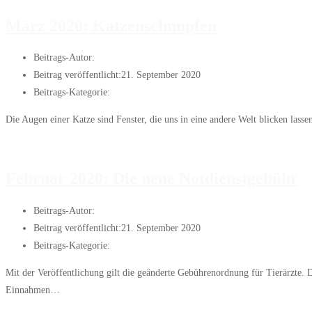
März 2020: Katzenschnupfen
Beitrags-Autor:
Janis
Beitrag veröffentlicht:
21. September 2020
Beitrags-Kategorie:
Artikel des Monats
Die Augen einer Katze sind Fenster, die uns in eine andere Welt blicken lass
Weiterlesen
März 2020: Katzenschnupfen
Februar 2020: Die neue Notdienstgebühr
Beitrags-Autor:
Janis
Beitrag veröffentlicht:
21. September 2020
Beitrags-Kategorie:
Artikel des Monats
Mit der Veröffentlichung gilt die geänderte Gebührenordnung für Tierärzte. D
Einnahmen…