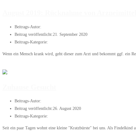
August 2019: Rücknahme von Arzneimitte
Beitrags-Autor:
Janis
Beitrag veröffentlicht:
21. September 2020
Beitrags-Kategorie:
Artikel des Monats
Wenn ein Mensch krank wird, geht dieser zum Arzt und bekommt ggf. ein Rez
Weiterlesen
August 2019: Rücknahme von Arzneimitteln
Zuhause Gesucht
Beitrags-Autor:
Janis
Beitrag veröffentlicht:
26. August 2020
Beitrags-Kategorie:
Zuhause Gesucht
Seit ein paar Tagen wohnt eine kleine "Kratzbürste" bei uns. Als Findelki