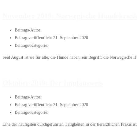
Weiterlesen
Februar 2020: Die neue Notdienstgebühr
November 2019: Norwegische Hundekrank
Beitrags-Autor:
Janis
Beitrag veröffentlicht:
21. September 2020
Beitrags-Kategorie:
Artikel des Monats
Seid August ist sie für alle, die Hunde haben, ein Begriff: die Norwegisch
Weiterlesen
November 2019: Norwegische Hundekrankheit
Oktober 2019: Der Impfausweis
Beitrags-Autor:
Janis
Beitrag veröffentlicht:
21. September 2020
Beitrags-Kategorie:
Artikel des Monats
Eine der häufigsten durchgeführten Tätigkeiten in der tierärztlichen Praxis 
Weiterlesen
Oktober 2019: Der Impfausweis