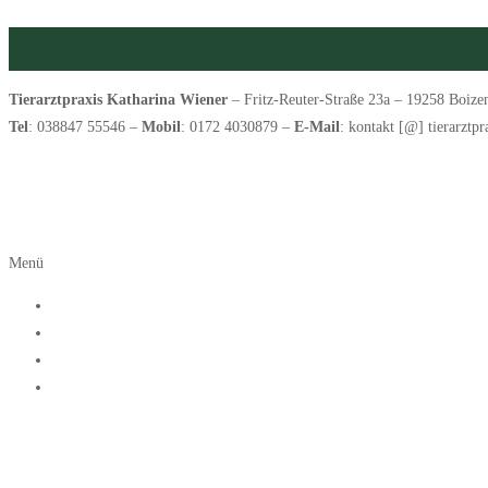
Weiterlesen
Zuhause Gesucht
Tierarztpraxis Katharina Wiener
– Fritz-Reuter-Straße 23a – 19258 Boize
Tel
: 038847 55546 –
Mobil
: 0172 4030879 –
E-Mail
: kontakt [@] tierarztpr
► Links zu weiteren Partnerseiten
Menü
Impressum
Datenschutzerklärung
Kontakt
Cookie-Richtlinie (EU)
Links zu Partnerseiten