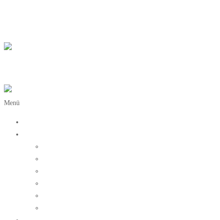
Zum Inhalt springen
Katharina Wiener
Tierarztpraxis Katharina Wiener
Menü
Startseite
Meine Praxis
Praxisteam
Philosophie
So finden Sie mich
Sprechzeiten
Leistungen
Zuhause gesucht