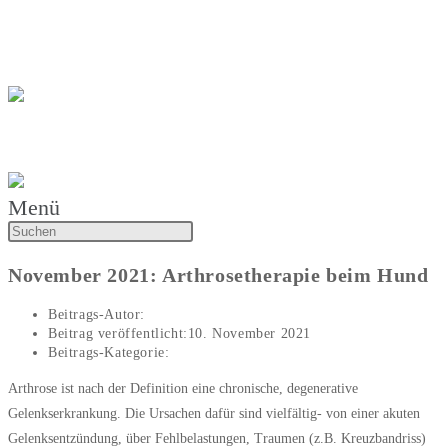
Zum Inhalt springen
Katharina Wiener
Tierarztpraxis Katharina Wiener
Menü
November 2021: Arthrosetherapie beim Hund
Beitrags-Autor:
Katharina Wiener
Beitrag veröffentlicht:
10. November 2021
Beitrags-Kategorie:
Artikel des Monats
Arthrose ist nach der Definition eine chronische, degenerative
Gelenkserkrankung. Die Ursachen dafür sind vielfältig- von einer akuten
Gelenksentzündung, über Fehlbelastungen, Traumen (z.B. Kreuzbandriss)