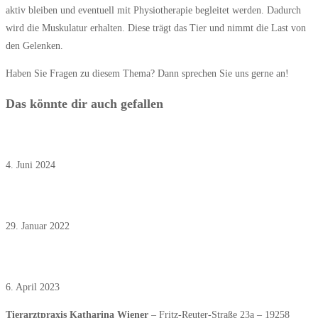
aktiv bleiben und eventuell mit Physiotherapie begleitet werden. Dadurch
wird die Muskulatur erhalten. Diese trägt das Tier und nimmt die Last von
den Gelenken.
Haben Sie Fragen zu diesem Thema? Dann sprechen Sie uns gerne an!
Das könnte dir auch gefallen
Juni 2024: neue Zeckenvorsorge
4. Juni 2024
Februar 2022: Aorthenthrombose bei der Katze
29. Januar 2022
April 2023: Familie und Beruf unvereinbar?
6. April 2023
Tierarztpraxis Katharina Wiener
– Fritz-Reuter-Straße 23a – 19258