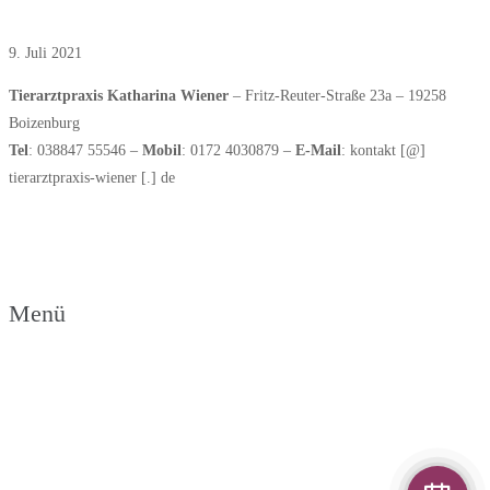
Juli 2021: Fremkörper
9. Juli 2021
Tierarztpraxis Katharina Wiener
– Fritz-Reuter-Straße 23a – 19258
Boizenburg
Tel
: 038847 55546 –
Mobil
: 0172 4030879 –
E-Mail
: kontakt [@]
tierarztpraxis-wiener [.] de
► Links zu weiteren Partnerseiten
Menü
Links zu Partnerseiten
Datenschutzerklärung
Impressum