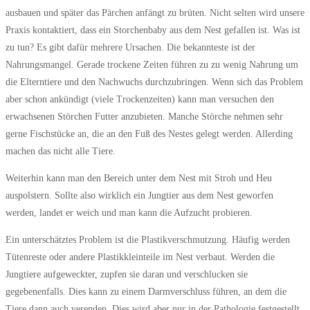
ausbauen und später das Pärchen anfängt zu brüten. Nicht selten wird unsere
Praxis kontaktiert, dass ein Storchenbaby aus dem Nest gefallen ist. Was ist
zu tun? Es gibt dafür mehrere Ursachen. Die bekannteste ist der
Nahrungsmangel. Gerade trockene Zeiten führen zu zu wenig Nahrung um
die Elterntiere und den Nachwuchs durchzubringen. Wenn sich das Problem
aber schon ankündigt (viele Trockenzeiten) kann man versuchen den
erwachsenen Störchen Futter anzubieten. Manche Störche nehmen sehr
gerne Fischstücke an, die an den Fuß des Nestes gelegt werden. Allerding
machen das nicht alle Tiere.
Weiterhin kann man den Bereich unter dem Nest mit Stroh und Heu
auspolstern. Sollte also wirklich ein Jungtier aus dem Nest geworfen
werden, landet er weich und man kann die Aufzucht probieren.
Ein unterschätztes Problem ist die Plastikverschmutzung. Häufig werden
Tütenreste oder andere Plastikkleinteile im Nest verbaut. Werden die
Jungtiere aufgeweckter, zupfen sie daran und verschlucken sie
gegebenenfalls. Dies kann zu einem Darmverschluss führen, an dem die
Tiere dann auch verenden. Dies wird aber nur in der Pathologie festgestellt