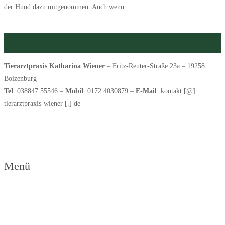
der Hund dazu mitgenommen. Auch wenn…
Weiterlesen
August 2020: Mit Hunden Fahrradfahren
Tierarztpraxis Katharina Wiener
– Fritz-Reuter-Straße 23a – 19258
Boizenburg
Tel
: 038847 55546 –
Mobil
: 0172 4030879 –
E-Mail
: kontakt [@]
tierarztpraxis-wiener [.] de
► Links zu weiteren Partnerseiten
Menü
Links zu Partnerseiten
Datenschutzerklärung