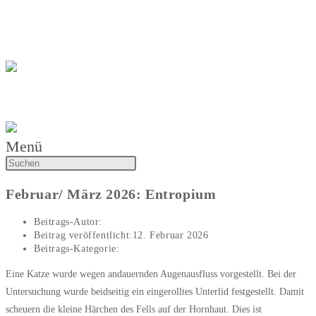
Zum Inhalt springen
Katharina Wiener
Tierarztpraxis Katharina Wiener
Menü
Februar/ März 2026: Entropium
Beitrags-Autor:
Katharina Wiener
Beitrag veröffentlicht:
12. Februar 2026
Beitrags-Kategorie:
Artikel des Monats
Eine Katze wurde wegen andauernden Augenausfluss vorgestellt. Bei der
Untersuchung wurde beidseitig ein eingerolltes Unterlid festgestellt. Damit
scheuern die kleine Härchen des Fells auf der Hornhaut. Dies ist