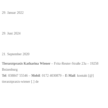
Februar 2022: Aorthenthrombose bei der Katze
29. Januar 2022
Juli 2024: Hausbesuchsgebühr nach GOT
29. Juni 2024
August 2019: Rücknahme von Arzneimitteln
21. September 2020
Tierarztpraxis Katharina Wiener
– Fritz-Reuter-Straße 23a – 19258
Boizenburg
Tel
: 038847 55546 –
Mobil
: 0172 4030879 –
E-Mail
: kontakt [@]
tierarztpraxis-wiener [.] de
► Links zu weiteren Partnerseiten