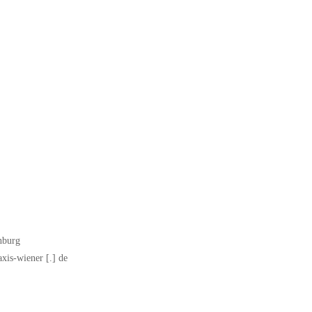
nburg
axis-wiener [.] de