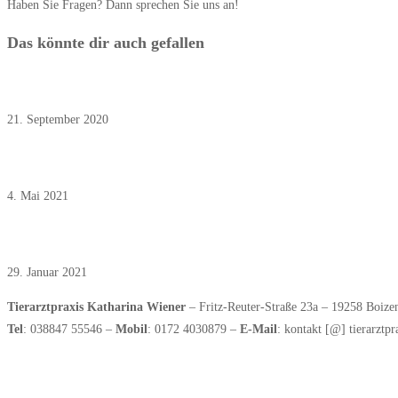
Haben Sie Fragen? Dann sprechen Sie uns an!
Das könnte dir auch gefallen
April 2020: Corona-Infektionen bei Hund und Katzen
21. September 2020
April 2021: Zuwachs im Praxisteam
4. Mai 2021
Februar: Discopathie beim Hund
29. Januar 2021
Tierarztpraxis Katharina Wiener
– Fritz-Reuter-Straße 23a – 19258 Boize
Tel
: 038847 55546 –
Mobil
: 0172 4030879 –
E-Mail
: kontakt [@] tierarztpr