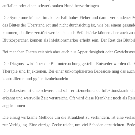
auffallen oder einen schwerkranken Hund hervorbringen.
Die Symptome können im akuten Fall hohes Fieber und damit verbundener Matt
des Blutes der Überstand rot und nicht durchsichtig ist, wie bei einem gesun
kommen, da diese zerstört werden. Je nach Befallstärke können aber auch zu
Blutkörperchen können als Infektionsmarker erhöht sein. Der Rest des Blutbi
Bei manchen Tieren zeit sich aber auch nur Appetitlosigkeit oder Gewichtsver
Die Diagnose wird über die Blutuntersuchung gestellt. Entweder werden die Ba
Therapie sind Injektionen. Bei einer unkomplizierten Babesiose mag das au
kontrollieren und ggf. mitzubehandeln.
Die Babesiose ist eine schwere und sehr ernstzunehmende Infektionskrankheit,
erkannt und wertvolle Zeit verstreicht. Oft wird diese Krankheit noch als R
angekommen.
Die einzig wirksame Methode um die Krankheit zu verhindern, ist eine verläss
zur Verfügung. Eine einzige Zecke reicht, um viel Schaden anzurichten. Bede