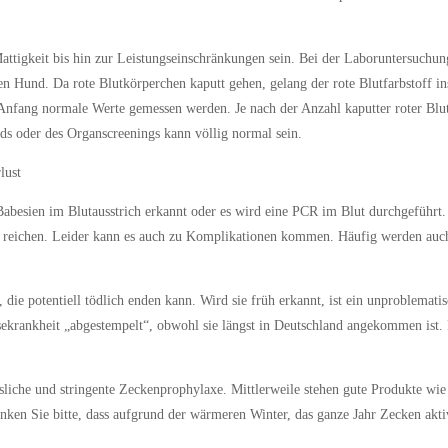
igkeit bis hin zur Leistungseinschränkungen sein. Bei der Laboruntersuchung f
den Hund. Da rote Blutkörperchen kaputt gehen, gelang der rote Blutfarbstoff 
 Anfang normale Werte gemessen werden. Je nach der Anzahl kaputter roter Blut
lds oder des Organscreenings kann völlig normal sein.
lust
besien im Blutausstrich erkannt oder es wird eine PCR im Blut durchgeführt. I
ch reichen. Leider kann es auch zu Komplikationen kommen. Häufig werden auch
 die potentiell tödlich enden kann. Wird sie früh erkannt, ist ein unproblemat
eisekrankheit „abgestempelt“, obwohl sie längst in Deutschland angekommen ist
liche und stringente Zeckenprophylaxe. Mittlerweile stehen gute Produkte wie T
nken Sie bitte, dass aufgrund der wärmeren Winter, das ganze Jahr Zecken akti