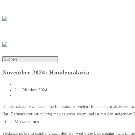
Zum
Katharina Wiener
Inhalt
springen
Tierarztpraxis Katharina Wiener
Startseite
Meine Praxis
Wissenswertes
Galerie
Kontakt
Instagra
November 2024: Hundemalaria
Beitrags-
Katharina Wiener
Autor:
Beitrag
21. Oktober 2024
veröffentlicht:
Beitrags-
Artikel des Monats
Kategorie:
Hundemalaria bzw. die canine Babesiose ist vielen Hundehaltern als Reise- 
(lat. Dermacentor reticularis) mag es gerne warm und ist mit den steigenden T
ist den Menschen neu.
Tückisch ist die Erkrankung auch deshalb, weil diese Erkrankung nicht immer 