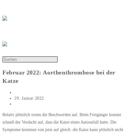
Zum
Katharina Wiener
Inhalt
springen
Tierarztpraxis Katharina Wiener
Menü
Februar 2022: Aorthenthrombose bei der
Katze
Beitrags-
Katharina Wiener
Autor:
Beitrag
29. Januar 2022
veröffentlicht:
Beitrags-
Artikel des Monats
Kategorie:
Relativ plötzlich treten die Beschwerden auf. Beim Freigänger kommt
schnell der Verdacht auf, dass die Katze einen Autounfall hatte. Die
Symptome kommen von jetzt auf gleich: die Katze kann plötzlich nicht