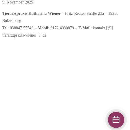
9. November 2025
Tierarztpraxis Katharina Wiener
– Fritz-Reuter-Straße 23a – 19258
Boizenburg
Tel
: 038847 55546 –
Mobil
: 0172 4030879 –
E-Mail
: kontakt [@]
tierarztpraxis-wiener [.] de
► Links zu weiteren Partnerseiten
Menü
Links zu Partnerseiten
Datenschutzerklärung
Impressum
Kontakt